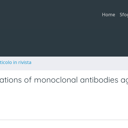
Home
Sfo
ticolo in rivista
lications of monoclonal antibodies a