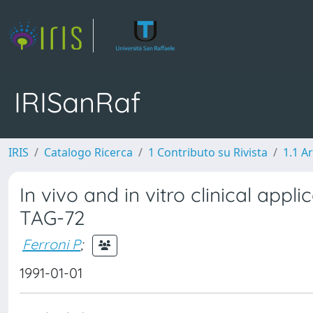
IRISanRaf
IRIS
Catalogo Ricerca
1 Contributo su Rivista
1.1 Ar
In vivo and in vitro clinical app
TAG-72
Ferroni P
;
1991-01-01