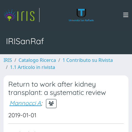
IRISanRaf
IRIS
Catalogo Ricerca
1 Contributo su Rivista
1.1 Articolo in rivista
Return to work after kidney
transplant: a systematic review
Mannocci A
;
2019-01-01