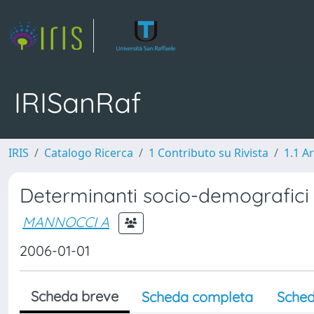
IRISanRaf
IRIS
Catalogo Ricerca
1 Contributo su Rivista
1.1 Ar
Determinanti socio-demografici del
MANNOCCI A
2006-01-01
Scheda breve
Scheda completa
Sched