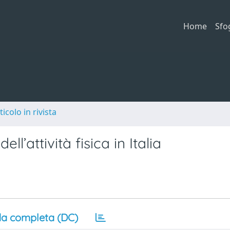
Home
Sfo
ticolo in rivista
l’attività fisica in Italia
a completa (DC)