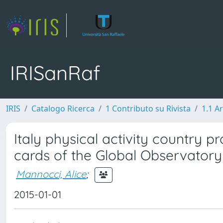
IRISanRaf
IRIS
Catalogo Ricerca
1 Contributo su Rivista
1.1 Ar
Italy physical activity country pr
cards of the Global Observatory 
Mannocci, Alice
;
2015-01-01