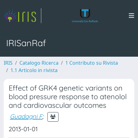
IRISanRaf
IRIS
Catalogo Ricerca
1 Contributo su Rivista
1.1 Articolo in rivista
Effect of GRK4 genetic variants on
blood pressure response to atenolol
and cardiovascular outcomes
Guadagni F
;
2013-01-01