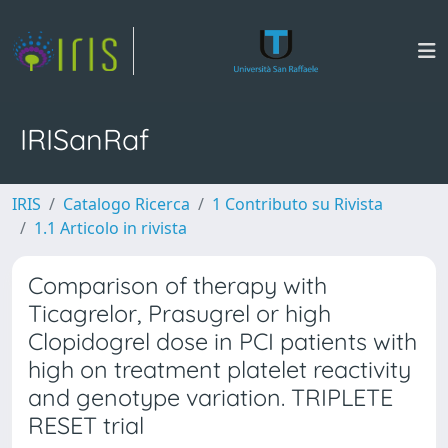
IRISanRaf
IRIS
Catalogo Ricerca
1 Contributo su Rivista
1.1 Articolo in rivista
Comparison of therapy with
Ticagrelor, Prasugrel or high
Clopidogrel dose in PCI patients with
high on treatment platelet reactivity
and genotype variation. TRIPLETE
RESET trial