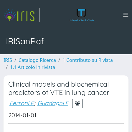
IRISanRaf
IRIS
Catalogo Ricerca
1 Contributo su Rivista
1.1 Articolo in rivista
Clinical models and biochemical
predictors of VTE in lung cancer
Ferroni P
;
Guadagni F
2014-01-01