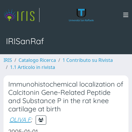
IRISanRaf
IRIS
Catalogo Ricerca
1 Contributo su Rivista
1.1 Articolo in rivista
Immunohistochemical localization of
Calcitonin Gene-Related Peptide
and Substance P in the rat knee
cartilage at birth
OLIVA F
;
2005-01-01