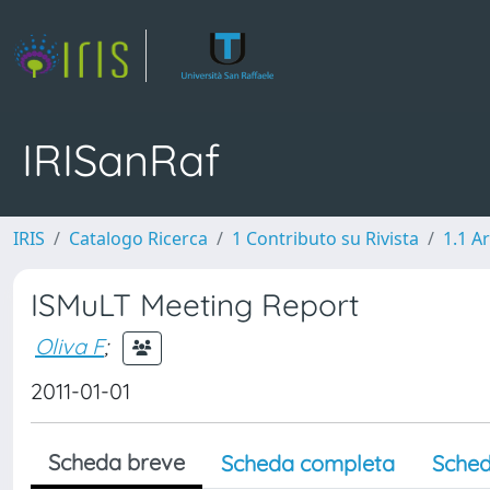
IRISanRaf
IRIS
Catalogo Ricerca
1 Contributo su Rivista
1.1 Ar
ISMuLT Meeting Report
Oliva F
;
2011-01-01
Scheda breve
Scheda completa
Sched