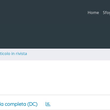
Home
Sfo
ticolo in rivista
a completa (DC)