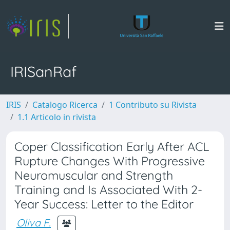
IRISanRaf
IRIS
Catalogo Ricerca
1 Contributo su Rivista
1.1 Articolo in rivista
Coper Classification Early After ACL
Rupture Changes With Progressive
Neuromuscular and Strength
Training and Is Associated With 2-
Year Success: Letter to the Editor
Oliva F.