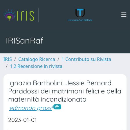
IRISanRaf
IRIS
Catalogo Ricerca
1 Contributo su Rivista
1.2 Recensione in rivista
Ignazia Bartholini. Jessie Bernard.
Paradossi dei matrimoni felici e della
maternità incondizionata.
edmondo grassi
2023-01-01