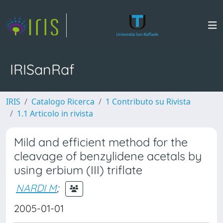
IRISanRaf
IRIS
Catalogo Ricerca
1 Contributo su Rivista
1.1 Articolo in rivista
Mild and efficient method for the
cleavage of benzylidene acetals by
using erbium (III) triflate
NARDI M
;
2005-01-01