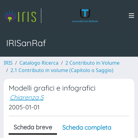
IRISanRaf
IRIS
Catalogo Ricerca
2 Contributo in Volume
2.1 Contributo in volume (Capitolo o Saggio)
Modelli grafici e infografici
Chiarenza S
2005-01-01
Scheda breve
Scheda completa