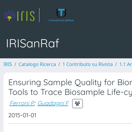
IRISanRaf
IRIS
Catalogo Ricerca
1 Contributo su Rivista
1.1 Ar
Ensuring Sample Quality for Bio
Tools to Trace Biosample Life-c
Ferroni P
;
Guadagni F
2015-01-01