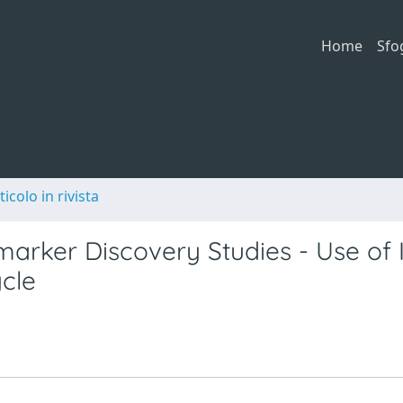
Home
Sfo
ticolo in rivista
marker Discovery Studies - Use of 
ycle