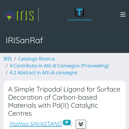
IRISanRaf
IRIS
Catalogo Ricerca
4 Contributo in Atti di Convegno (Proceeding)
4.2 Abstract in Atti di convegno
A Simple Tripodal Ligand for Surface
Decoration of Carbon-based
Materials with Pd(II) Catalytic
Centres
Matteo SAVASTANO
;