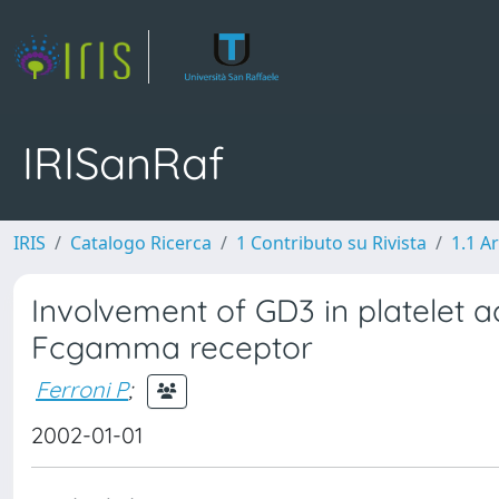
IRISanRaf
IRIS
Catalogo Ricerca
1 Contributo su Rivista
1.1 Ar
Involvement of GD3 in platelet ac
Fcgamma receptor
Ferroni P
;
2002-01-01