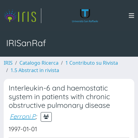
IRISanRaf
IRIS
Catalogo Ricerca
1 Contributo su Rivista
1.5 Abstract in rivista
Interleukin-6 and haemostatic
system in patients with chronic
obstructive pulmonary disease
Ferroni P
;
1997-01-01