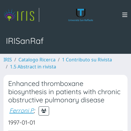
IRISanRaf
IRIS
Catalogo Ricerca
1 Contributo su Rivista
1.5 Abstract in rivista
Enhanced thromboxane
biosynthesis in patients with chronic
obstructive pulmonary disease
Ferroni P
;
1997-01-01