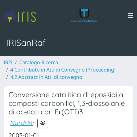
IRISanRaf
IRIS
Catalogo Ricerca
4 Contributo in Atti di Convegno (Proceeding)
4.2 Abstract in Atti di convegno
Conversione catalitica di epossidi a
composti carbonilici, 1,3-diossolanie
di acetati con Er(OTf)3
Nardi M
;
2003-01-01