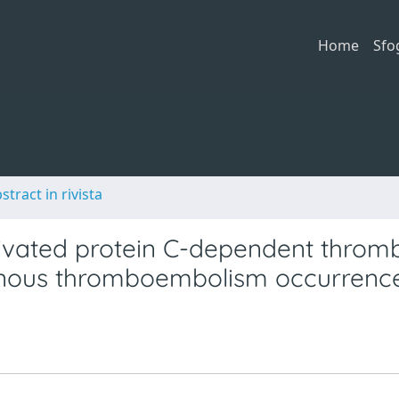
Home
Sfo
stract in rivista
ivated protein C-dependent throm
venous thromboembolism occurrenc