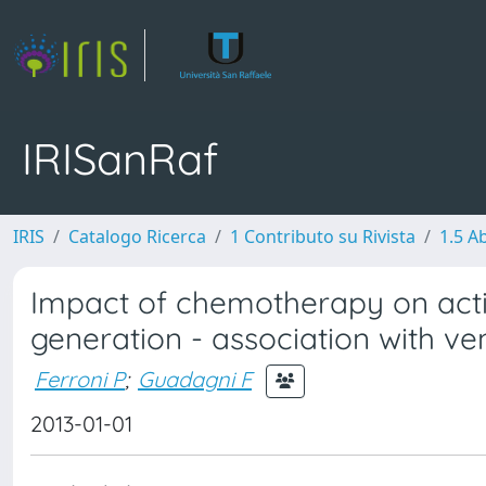
IRISanRaf
IRIS
Catalogo Ricerca
1 Contributo su Rivista
1.5 Ab
Impact of chemotherapy on act
generation - association with 
Ferroni P
;
Guadagni F
2013-01-01