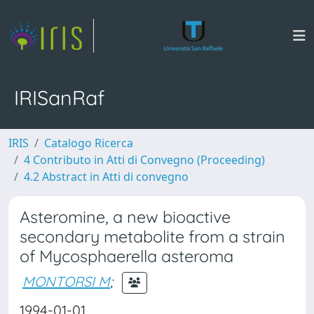
IRISanRaf
IRIS
Catalogo Ricerca
4 Contributo in Atti di Convegno (Proceeding)
4.2 Abstract in Atti di convegno
Asteromine, a new bioactive
secondary metabolite from a strain
of Mycosphaerella asteroma
MONTORSI M
;
1994-01-01