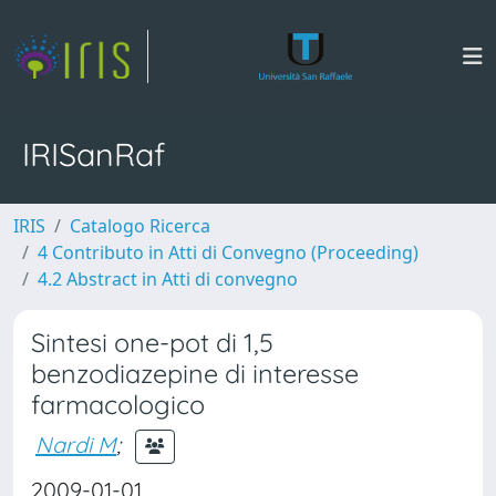
IRISanRaf
IRIS
Catalogo Ricerca
4 Contributo in Atti di Convegno (Proceeding)
4.2 Abstract in Atti di convegno
Sintesi one-pot di 1,5
benzodiazepine di interesse
farmacologico
Nardi M
;
2009-01-01