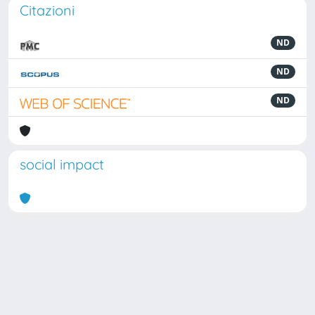
Citazioni
ND
ND
ND
social impact
Powered by
IRIS
-
about IRIS
-