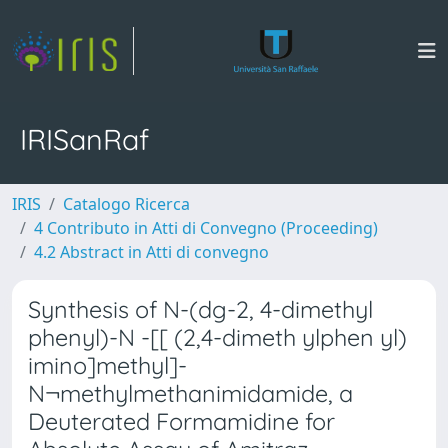
IRISanRaf
IRIS
Catalogo Ricerca
4 Contributo in Atti di Convegno (Proceeding)
4.2 Abstract in Atti di convegno
Synthesis of N-(dg-2, 4-dimethyl
phenyl)-N -[[ (2,4-dimeth ylphen yl)
imino]methyl]-
N¬methylmethanimidamide, a
Deuterated Formamidine for