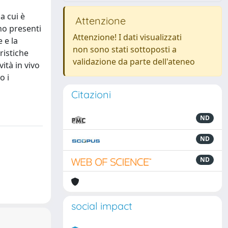
a cui è
Attenzione
ono presenti
Attenzione! I dati visualizzati
e e la
non sono stati sottoposti a
eristiche
validazione da parte dell'ateneo
ità in vivo
o i
Citazioni
ND
ND
ND
social impact