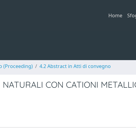
Home
Sfo
no (Proceeding)
4.2 Abstract in Atti di convegno
 NATURALI CON CATIONI METALLIC