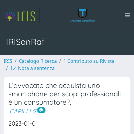
IRISanRaf
IRIS
Catalogo Ricerca
1 Contributo su Rivista
1.4 Nota a sentenza
L’avvocato che acquista uno
smartphone per scopi professionali
è un consumatore?,
CAPILLI G
2023-01-01