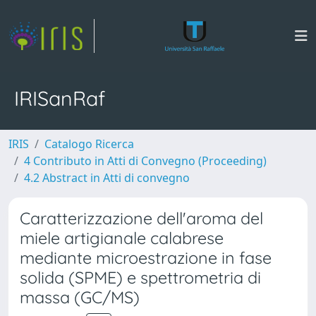
IRISanRaf
IRIS
Catalogo Ricerca
4 Contributo in Atti di Convegno (Proceeding)
4.2 Abstract in Atti di convegno
Caratterizzazione dell'aroma del
miele artigianale calabrese
mediante microestrazione in fase
solida (SPME) e spettrometria di
massa (GC/MS)