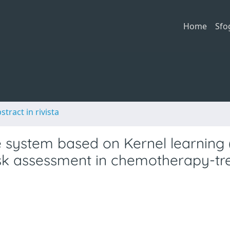
Home
Sfo
stract in rivista
 system based on Kernel learning 
sk assessment in chemotherapy-tr