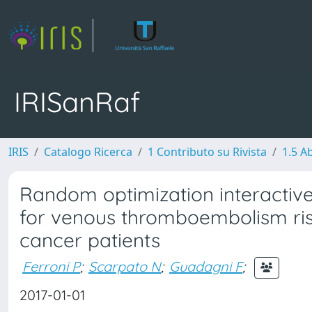
IRISanRaf
IRIS
Catalogo Ricerca
1 Contributo su Rivista
1.5 Ab
Random optimization interactive
for venous thromboembolism ri
cancer patients
Ferroni P
;
Scarpato N
;
Guadagni F
;
2017-01-01