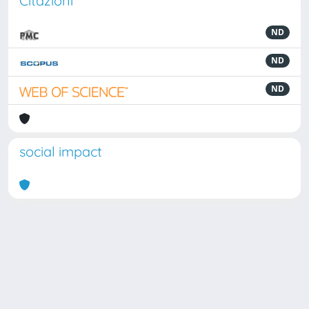
Citazioni
ND
ND
ND
social impact
Powered by
IRIS
-
about IRIS
-