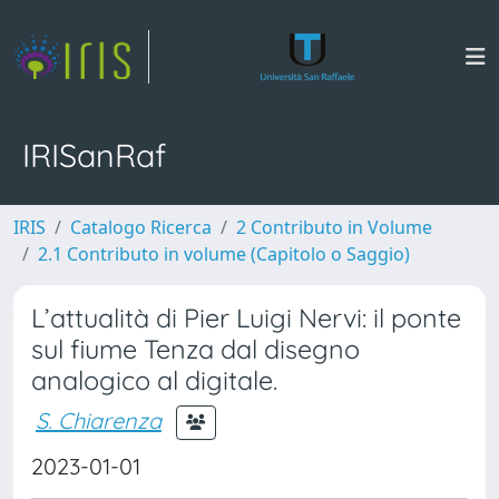
IRISanRaf
IRIS
Catalogo Ricerca
2 Contributo in Volume
2.1 Contributo in volume (Capitolo o Saggio)
L’attualità di Pier Luigi Nervi: il ponte
sul fiume Tenza dal disegno
analogico al digitale.
S. Chiarenza
2023-01-01