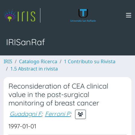
IRISanRaf
IRIS
Catalogo Ricerca
1 Contributo su Rivista
1.5 Abstract in rivista
Reconsideration of CEA clinical
value in the post-surgical
monitoring of breast cancer
Guadagni F
;
Ferroni P
;
1997-01-01