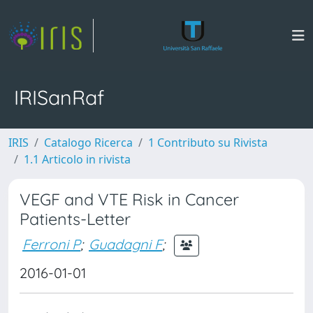
IRISanRaf
IRIS
Catalogo Ricerca
1 Contributo su Rivista
1.1 Articolo in rivista
VEGF and VTE Risk in Cancer
Patients-Letter
Ferroni P
;
Guadagni F
;
2016-01-01