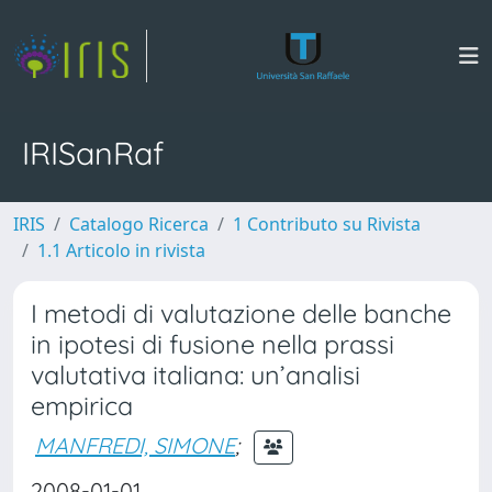
IRISanRaf
IRIS
Catalogo Ricerca
1 Contributo su Rivista
1.1 Articolo in rivista
I metodi di valutazione delle banche
in ipotesi di fusione nella prassi
valutativa italiana: un’analisi
empirica
MANFREDI, SIMONE
;
2008-01-01