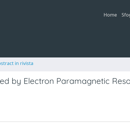
Home
Sfo
stract in rivista
ned by Electron Paramagnetic Res