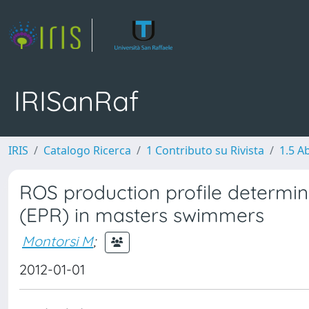
IRISanRaf
IRIS
Catalogo Ricerca
1 Contributo su Rivista
1.5 Ab
ROS production profile determi
(EPR) in masters swimmers
Montorsi M
;
2012-01-01