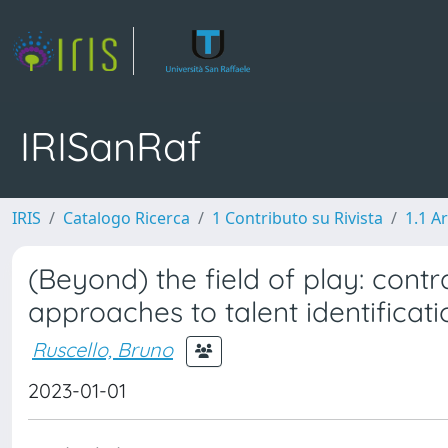
IRISanRaf
IRIS
Catalogo Ricerca
1 Contributo su Rivista
1.1 Ar
(Beyond) the field of play: contr
approaches to talent identifica
Ruscello, Bruno
2023-01-01