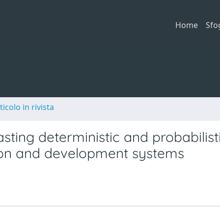
Home
Sfo
ticolo in rivista
asting deterministic and probabilist
tion and development systems