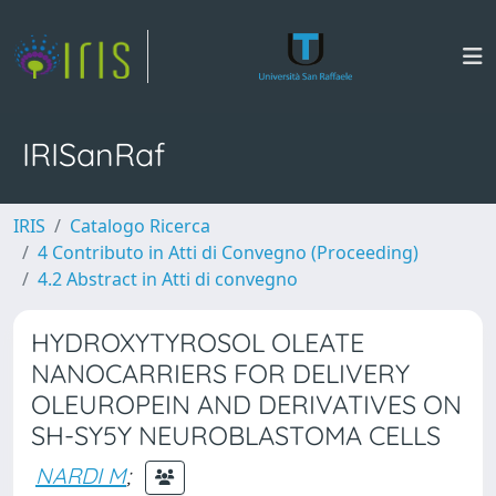
IRISanRaf
IRIS
Catalogo Ricerca
4 Contributo in Atti di Convegno (Proceeding)
4.2 Abstract in Atti di convegno
HYDROXYTYROSOL OLEATE
NANOCARRIERS FOR DELIVERY
OLEUROPEIN AND DERIVATIVES ON
SH-SY5Y NEUROBLASTOMA CELLS
NARDI M
;