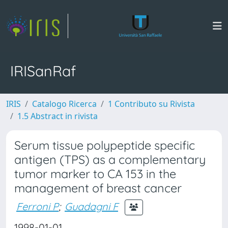
IRISanRaf
IRIS
Catalogo Ricerca
1 Contributo su Rivista
1.5 Abstract in rivista
Serum tissue polypeptide specific
antigen (TPS) as a complementary
tumor marker to CA 153 in the
management of breast cancer
Ferroni P
;
Guadagni F
1998-01-01