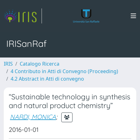
IRISanRaf
IRIS
Catalogo Ricerca
4 Contributo in Atti di Convegno (Proceeding)
4.2 Abstract in Atti di convegno
“Sustainable technology in synthesis
and natural product chemistry”
NARDI, MONICA
;
2016-01-01