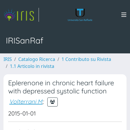
IRISanRaf
IRIS
Catalogo Ricerca
1 Contributo su Rivista
1.1 Articolo in rivista
Eplerenone in chronic heart failure
with depressed systolic function
Volterrani M
;
2015-01-01