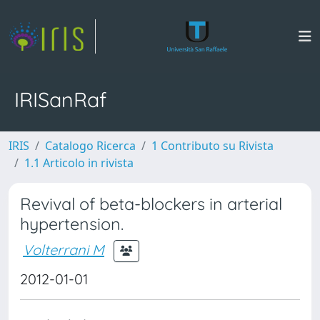
IRISanRaf
IRIS
Catalogo Ricerca
1 Contributo su Rivista
1.1 Articolo in rivista
Revival of beta-blockers in arterial
hypertension.
Volterrani M
2012-01-01