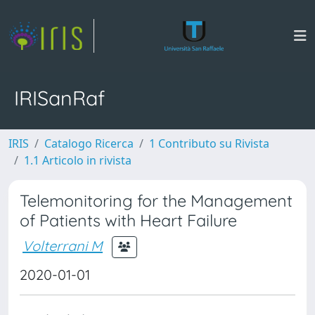
IRISanRaf
IRIS
Catalogo Ricerca
1 Contributo su Rivista
1.1 Articolo in rivista
Telemonitoring for the Management
of Patients with Heart Failure
Volterrani M
2020-01-01