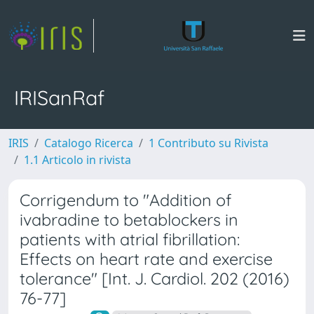
IRISanRaf
IRIS
Catalogo Ricerca
1 Contributo su Rivista
1.1 Articolo in rivista
Corrigendum to "Addition of
ivabradine to betablockers in
patients with atrial fibrillation:
Effects on heart rate and exercise
tolerance" [Int. J. Cardiol. 202 (2016)
76-77]