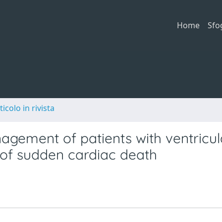
Home
Sfo
ticolo in rivista
agement of patients with ventricul
 of sudden cardiac death