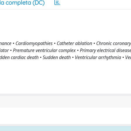
a completa (DC)
nance • Cardiomyopathies • Catheter ablation • Chronic coronary
llator • Premature ventricular complex • Primary electrical disease
udden cardiac death • Sudden death • Ventricular arrhythmia • Ve