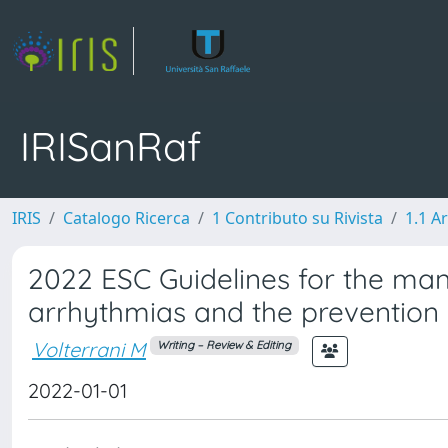
IRISanRaf
IRIS
Catalogo Ricerca
1 Contributo su Rivista
1.1 Ar
2022 ESC Guidelines for the man
arrhythmias and the prevention
Volterrani M
Writing – Review & Editing
2022-01-01