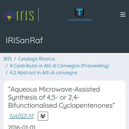
IRISanRaf
IRIS
Catalogo Ricerca
4 Contributo in Atti di Convegno (Proceeding)
4.2 Abstract in Atti di convegno
“Aqueous Microwave-Assisted
Synthesis of 4,5- or 2,4-
Bifunctionalised Cyclopentenones”
NARDI M
;
2016-01-01