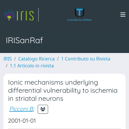
IRISanRaf
IRIS
Catalogo Ricerca
1 Contributo su Rivista
1.1 Articolo in rivista
Ionic mechanisms underlying
differential vulnerability to ischemia
in striatal neurons
Picconi B
;
2001-01-01