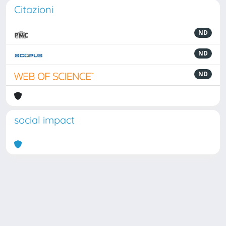
Citazioni
ND
ND
ND
social impact