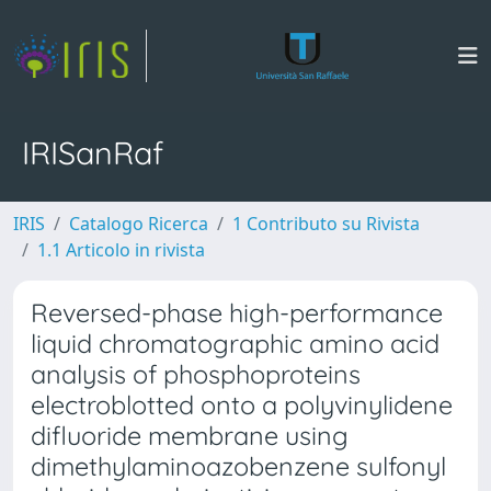
IRISanRaf
IRIS
Catalogo Ricerca
1 Contributo su Rivista
1.1 Articolo in rivista
Reversed-phase high-performance
liquid chromatographic amino acid
analysis of phosphoproteins
electroblotted onto a polyvinylidene
difluoride membrane using
dimethylaminoazobenzene sulfonyl