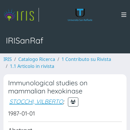
IRISanRaf
IRIS
Catalogo Ricerca
1 Contributo su Rivista
1.1 Articolo in rivista
Immunological studies on
mammalian hexokinase
STOCCHI, VILBERTO
;
1987-01-01