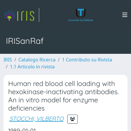
IRISanRaf
IRIS
Catalogo Ricerca
1 Contributo su Rivista
1.1 Articolo in rivista
Human red blood cell loading with
hexokinase-inactivating antibodies.
An in vitro model for enzyme
deficiencies
STOCCHI, VILBERTO
1989-01-01