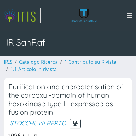
IRISanRaf
IRIS
Catalogo Ricerca
1 Contributo su Rivista
1.1 Articolo in rivista
Purification and characterisation of
the carboxyl-domain of human
hexokinase type III expressed as
fusion protein
STOCCHI, VILBERTO
1996-01-01