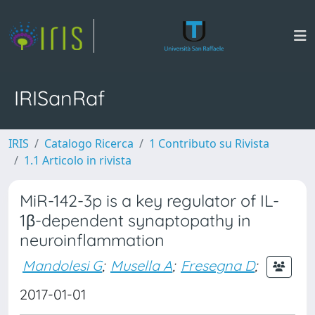
IRISanRaf
IRIS
Catalogo Ricerca
1 Contributo su Rivista
1.1 Articolo in rivista
MiR-142-3p is a key regulator of IL-
1β-dependent synaptopathy in
neuroinflammation
Mandolesi G
;
Musella A
;
Fresegna D
;
2017-01-01