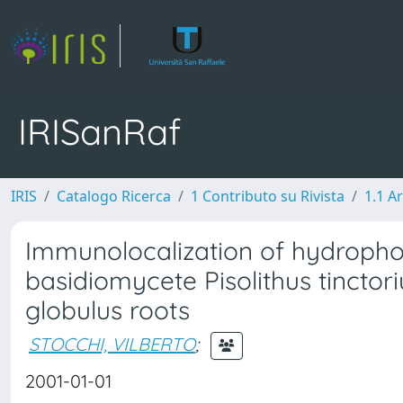
IRISanRaf
IRIS
Catalogo Ricerca
1 Contributo su Rivista
1.1 Ar
Immunolocalization of hydropho
basidiomycete Pisolithus tinctori
globulus roots
STOCCHI, VILBERTO
;
2001-01-01