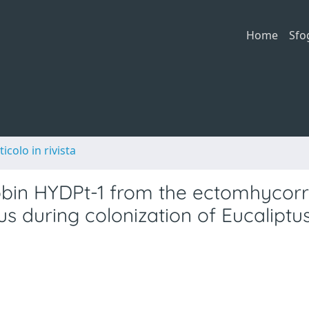
Home
Sfo
ticolo in rivista
bin HYDPt-1 from the ectomhycorr
us during colonization of Eucaliptu