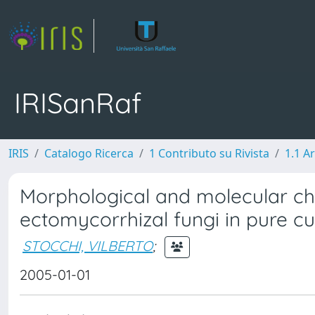
IRISanRaf
IRIS
Catalogo Ricerca
1 Contributo su Rivista
1.1 Ar
Morphological and molecular cha
ectomycorrhizal fungi in pure cu
STOCCHI, VILBERTO
;
2005-01-01