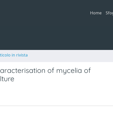
Home
Sfo
ticolo in rivista
racterisation of mycelia of
lture